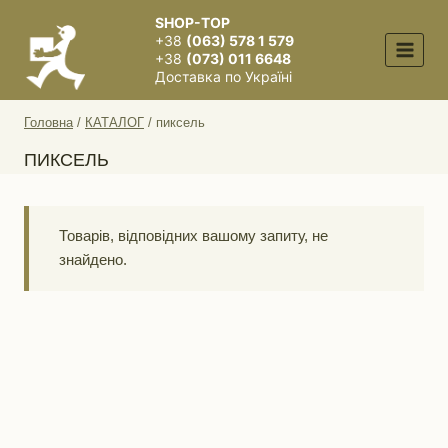
Перейти
SHOP-TOP
до
+38
(063) 578 1 579
вмісту
+38
(073) 011 6648
Доставка по Україні
Головна
/
КАТАЛОГ
/
пиксель
ПИКСЕЛЬ
Товарів, відповідних вашому запиту, не
знайдено.