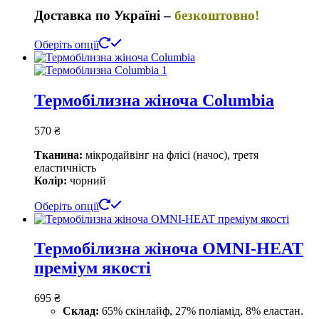
Доставка по Україні –
безкоштовно!
Цей
Оберіть опції
товар
має
кілька
варіантів.
Термобілизна жіноча Columbia
Параметри
можна
570
₴
вибрати
на
Тканина:
мікродайвінг на флісі (начос), третя
сторінці
еластичність
товару
Колір:
чорний
Цей
Оберіть опції
товар
має
кілька
Термобілизна жіноча OMNI-HEAT
варіантів.
преміум якості
Параметри
можна
вибрати
695
₴
на
Склад:
65% скінлайф, 27% поліамід, 8% еластан.