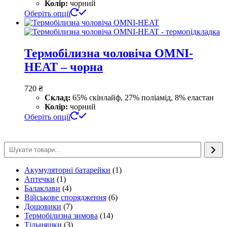
сторінці
Колір:
чорний
товару
Цей
Оберіть опції
товар
має
кілька
варіантів.
Термобілизна чоловіча OMNI-
Параметри
HEAT – чорна
можна
вибрати
на
720
₴
сторінці
Склад:
65% скінлайф, 27% поліамід, 8% еластан
товару
Колір:
чорний
Цей
Оберіть опції
товар
має
кілька
варіантів.
Параметри
1
Акумуляторні батарейки
можна
1
1
товар
Аптечки
1
вибрати
товар
4
Балаклави
4
на
товари
6
Військове спорядження
сторінці
6
7
товарів
Дощовики
7
товару
товарів
14
Термобілизна зимова
14
3
товарів
Тільняшки
3