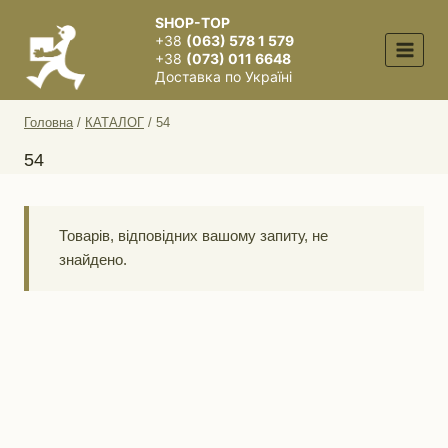
Перейти
SHOP-TOP
до
+38
(063) 578 1 579
вмісту
+38
(073) 011 6648
Доставка по Україні
Головна
/
КАТАЛОГ
/
54
54
Товарів, відповідних вашому запиту, не
знайдено.