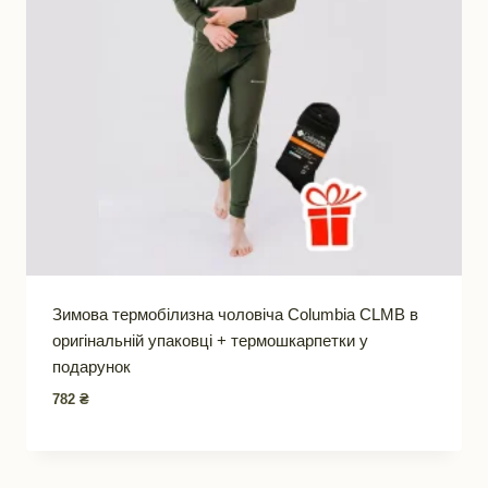
Зимова термобілизна чоловіча Columbia CLMB в
оригінальній упаковці + термошкарпетки у
подарунок
782
₴