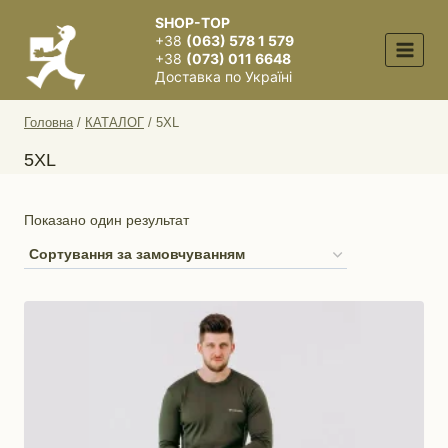
Перейти
SHOP-TOP
до
+38
(063) 578 1 579
вмісту
+38
(073) 011 6648
Доставка по Україні
Головна
/
КАТАЛОГ
/
5XL
5XL
Показано один результат