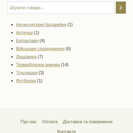
1
Акумуляторні батарейки
1
1
товар
Аптечки
1
товар
4
Балаклави
4
товари
6
Військове спорядження
6
7
товарів
Дощовики
7
товарів
14
Термобілизна зимова
14
3
товарів
Тільняшки
3
1
товари
Футболки
1
товар
Про нас
Оплата
Доставка та повернення
Контакти