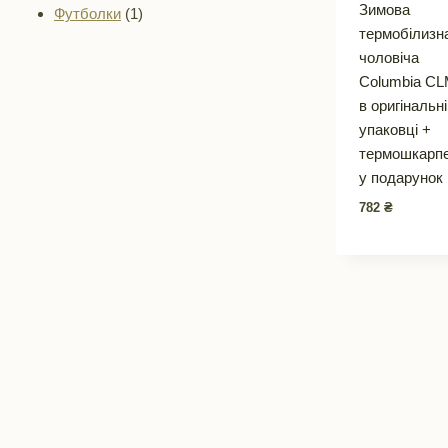
Зимова
1
товари
Футболки
1
термобілизн
товар
чоловіча
Columbia C
в оригінальн
упаковці +
термошкарп
у подарунок
782
₴