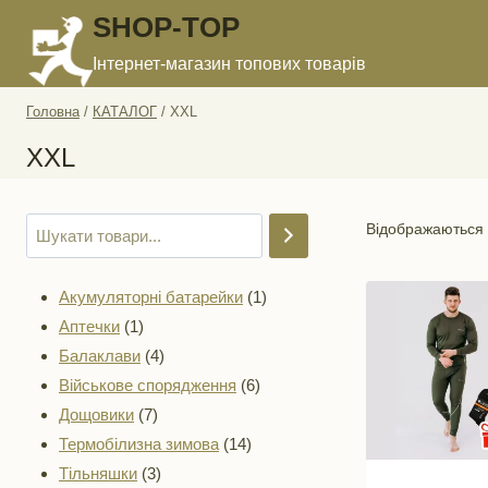
Перейти
SHOP-TOP
до
Інтернет-магазин топових товарів
вмісту
Головна
/
КАТАЛОГ
/
XXL
XXL
Відображаються у
1
Акумуляторні батарейки
1
1
товар
Аптечки
1
товар
4
Балаклави
4
товари
6
Військове спорядження
6
7
товарів
Дощовики
7
товарів
14
Термобілизна зимова
14
3
товарів
Тільняшки
3