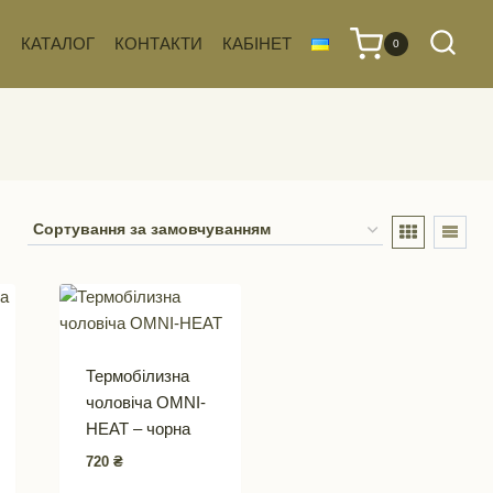
КАТАЛОГ
КОНТАКТИ
КАБІНЕТ
0
Термобілизна
чоловіча OMNI-
HEAT – чорна
720
₴