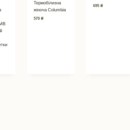
Термобілизна
695
₴
а
жіноча Columbia
570
₴
LMB
ій
етки