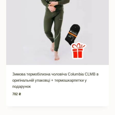
Зимова термобілизна чоловіча Columbia CLMB в
оригінальній упаковці + термошкарпетки у
подарунок
782
₴