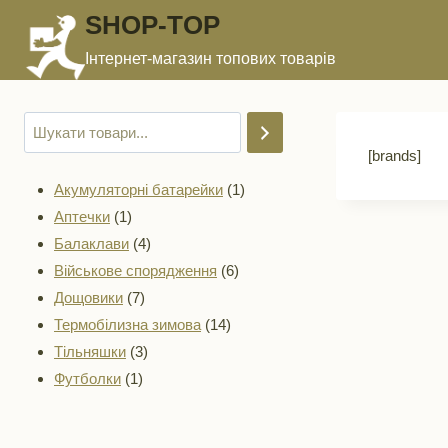
Перейти
SHOP-TOP
до
Інтернет-магазин топових товарів
вмісту
[brands]
1
Акумуляторні батарейки
1
1
товар
Аптечки
1
товар
4
Балаклави
4
товари
6
Військове спорядження
6
7
товарів
Дощовики
7
товарів
14
Термобілизна зимова
14
3
товарів
Тільняшки
3
1
товари
Футболки
1
товар