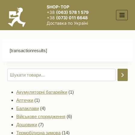
Перейти
SHOP-TOP
до
+38
(063) 578 1 579
вмісту
+38
(073) 011 6648
Доставка по Україні
[transactionresults]
1
Акумуляторні батарейки
1
1
товар
Аптечки
1
товар
4
Балаклави
4
товари
6
Військове спорядження
6
7
товарів
Дощовики
7
товарів
14
Термобілизна зимова
14