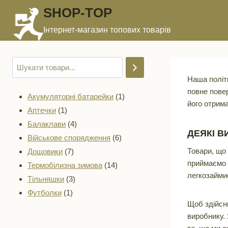
Перейти
SHOP-TOP
до
Інтернет-магазин топових товарів
вмісту
Наша політ
повне повер
1
Акумуляторні батарейки
1
його отрима
1
товар
Аптечки
1
товар
4
Балаклави
4
ДЕЯКІ В
товари
6
Військове спорядження
6
7
товарів
Товари, що 
Дощовики
7
приймаємо т
товарів
14
Термобілизна зимова
14
легкозаймис
3
товарів
Тільняшки
3
1
товари
Футболки
1
Щоб здійсн
товар
виробнику.