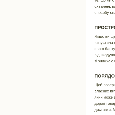
те, що ми 
схвалені, 
способу опл
ПРОСТРО
Якщо ви ще 
випустила 
свого банку
відшкодуван
зі знижкою
ПОРЯДО
Щоб поверн
власних вит
який може 
дорогі тов
доставки. 