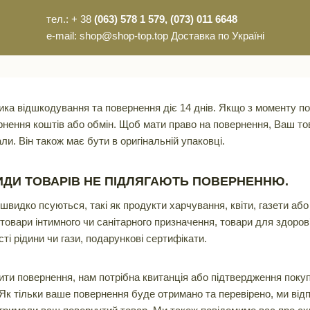
тел.: + 38
(063) 578 1 579, (073) 011 6648
e-mail: shop@shop-top.top Доставка по Україні
ика відшкодування та повернення діє 14 днів. Якщо з моменту п
нення коштів або обмін. Щоб мати право на повернення, Ваш тов
ли. Він також має бути в оригінальній упаковці.
ИДИ ТОВАРІВ НЕ ПІДЛЯГАЮТЬ ПОВЕРНЕННЮ.
швидко псуються, такі як продукти харчування, квіти, газети аб
овари інтимного чи санітарного призначення, товари для здоров’я
ті рідини чи гази, подарункові сертифікати.
ити повернення, нам потрібна квитанція або підтвердження покуп
 Як тільки ваше повернення буде отримано та перевірено, ми від