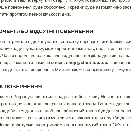
отримали ваш повернутий товар. Ми також повідомимо вас про с
ваше повернення буде оброблено, і кредит буде автоматично заст
ати протягом певної кількості днів.
ЧЕНІ АБО ВІДСУТНІ ПОВЕРНЕННЯ
не отримали відшкодування, спочатку перевірте свій банківський
вашу кредитну картку, може пройти деякий час, перш ніж ваше по
. Часто перед відправкою відшкодування потрібно деякий час на
ня, зв’яжіться з нами на
e-mail: shop@shop-top.top.
Повернення
 не підлягають поверненню. Ми замінюємо товари лише у тому ви
К ПОВЕРНЕННЯ
ути свій продукт, ви повинні надіслати його знову Новою поштою
рат по доставці для повернення вашого товару. Вартість доставк
знадобитися для того, щоб ваш обмінений товар був доставлени
ари, ви можете розглянути можливість використання служби дост
Ми не гарантуємо, що отримаємо ваш повернутий товар. Зв’яжіть