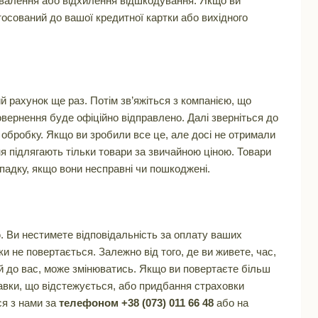
хвалення або відхилення відшкодування. Якщо ви
осований до вашої кредитної картки або вихідного
 рахунок ще раз. Потім зв’яжіться з компанією, що
вернення буде офіційно відправлено. Далі зверніться до
 обробку. Якщо ви зробили все це, але досі не отримали
 підлягають тільки товари за звичайною ціною. Товари
падку, якщо вони несправні чи пошкоджені.
. Ви нестимете відповідальність за оплату ваших
и не повертається. Залежно від того, де ви живете, час,
й до вас, може змінюватись. Якщо ви повертаєте більш
авки, що відстежується, або придбання страховки
ся з нами за
телефоном +38 (073) 011 66 48
або на