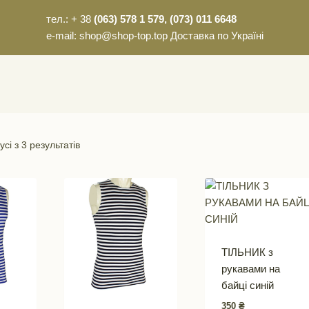
тел.: + 38
(063) 578 1 579, (073) 011 6648
e-mail: shop@shop-top.top Доставка по Україні
сі з 3 результатів
ТІЛЬНИК з
рукавами на
байці синій
350
₴