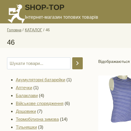
Перейти
SHOP-TOP
до
Інтернет-магазин топових товарів
вмісту
Головна
/
КАТАЛОГ
/
46
46
Відображаються у
1
Акумуляторні батарейки
1
1
товар
Аптечки
1
товар
4
Балаклави
4
товари
6
Військове спорядження
6
7
товарів
Дощовики
7
товарів
14
Термобілизна зимова
14
3
товарів
Тільняшки
3