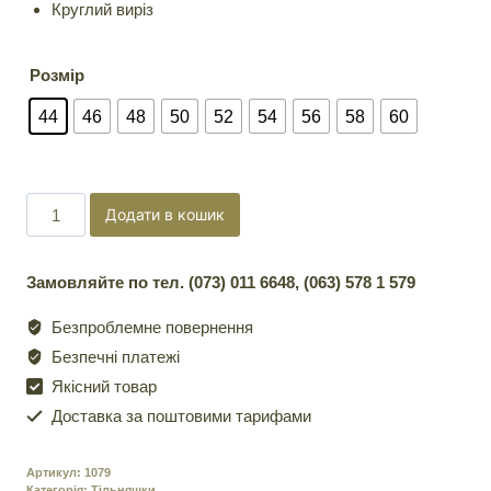
Круглий виріз
Розмір
44
46
48
50
52
54
56
58
60
ТІЛЬНИК
Додати в кошик
–
МАЙКА
Замовляйте по тел. (073) 011 6648, (063) 578 1 579
БЕЗРУКАВКА
В’ЯЗАНА
Безпроблемне повернення
СИНЯ
Безпечні платежі
кількість
Якісний товар
Доставка за поштовими тарифами
Артикул:
1079
Категорія:
Тільняшки