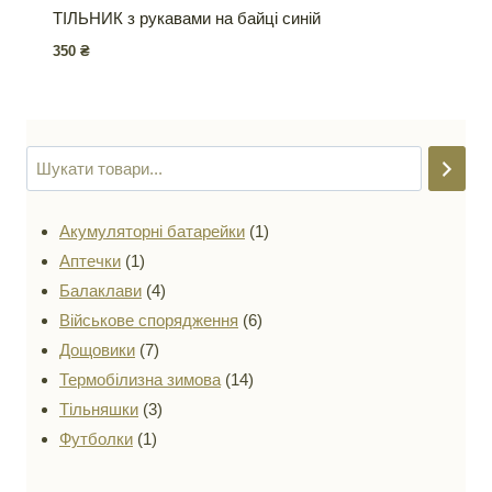
ТІЛЬНИК з рукавами на байці синій
350
₴
1
Акумуляторні батарейки
1
1
товар
Аптечки
1
товар
4
Балаклави
4
товари
6
Військове спорядження
6
7
товарів
Дощовики
7
товарів
14
Термобілизна зимова
14
3
товарів
Тільняшки
3
1
товари
Футболки
1
товар