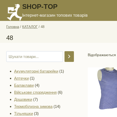
Перейти
SHOP-TOP
до
Інтернет-магазин топових товарів
вмісту
Головна
/
КАТАЛОГ
/
48
48
Відображаються у
1
Акумуляторні батарейки
1
1
товар
Аптечки
1
товар
4
Балаклави
4
товари
6
Військове спорядження
6
7
товарів
Дощовики
7
товарів
14
Термобілизна зимова
14
3
товарів
Тільняшки
3