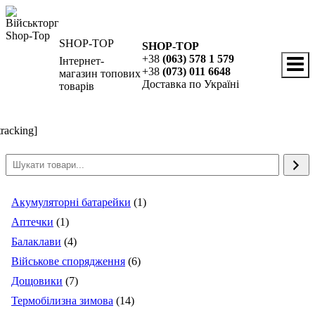
Перейти
до
вмісту
SHOP-TOP
SHOP-TOP
+38
(063) 578 1 579
Інтернет-
+38
(073) 011 6648
магазин топових
Доставка по Україні
товарів
tracking]
1
Акумуляторні батарейки
1
1
товар
Аптечки
1
товар
4
Балаклави
4
товари
6
Військове спорядження
6
7
товарів
Дощовики
7
товарів
14
Термобілизна зимова
14