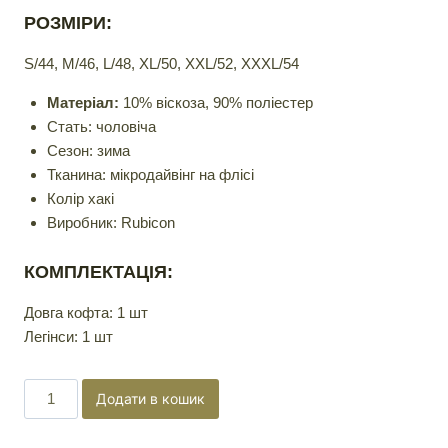
РОЗМІРИ:
S/44, M/46, L/48, XL/50, XXL/52, XXXL/54
Матеріал:
10% віскоза, 90% поліестер
Стать: чоловіча
Сезон: зима
Тканина: мікродайвінг на флісі
Колір хакі
Виробник: Rubicon
КОМПЛЕКТАЦІЯ:
Довга кофта: 1 шт
Легінси: 1 шт
Термобілизна
Додати в кошик
безшовна
військова