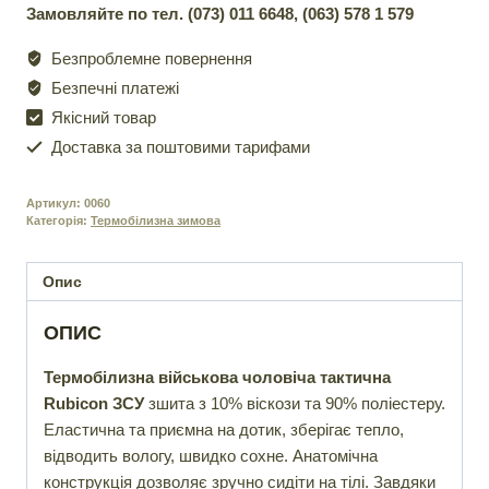
Замовляйте по тел. (073) 011 6648, (063) 578 1 579
чоловіча
тактична
Безпроблемне повернення
Rubicon
Безпечні платежі
ЗСУ
Якісний товар
хакі
кількість
Доставка за поштовими тарифами
Артикул:
0060
Категорія:
Термобілизна зимова
Опис
ОПИС
Термобілизна військова чоловіча тактична
Rubicon ЗСУ
зшита з 10% віскози та 90% поліестеру.
Еластична та приємна на дотик, зберігає тепло,
відводить вологу, швидко сохне. Анатомічна
конструкція дозволяє зручно сидіти на тілі. Завдяки