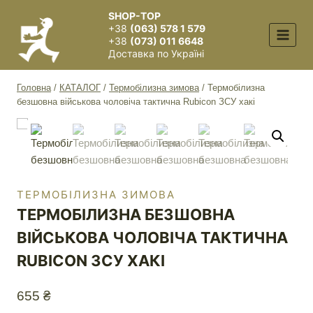
Перейти
SHOP-TOP
до
+38
(063) 578 1 579
вмісту
+38
(073) 011 6648
Доставка по Україні
Головна
/
КАТАЛОГ
/
Термобілизна зимова
/
Термобілизна
безшовна військова чоловіча тактична Rubicon ЗСУ хакі
ТЕРМОБІЛИЗНА ЗИМОВА
ТЕРМОБІЛИЗНА БЕЗШОВНА
ВІЙСЬКОВА ЧОЛОВІЧА ТАКТИЧНА
RUBICON ЗСУ ХАКІ
655
₴