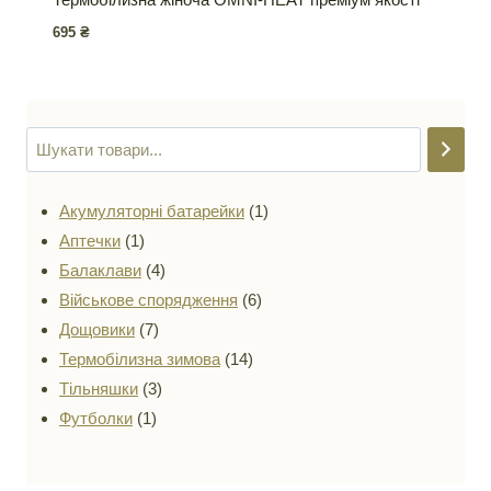
695
₴
1
Акумуляторні батарейки
1
1
товар
Аптечки
1
товар
4
Балаклави
4
товари
6
Військове спорядження
6
7
товарів
Дощовики
7
товарів
14
Термобілизна зимова
14
3
товарів
Тільняшки
3
1
товари
Футболки
1
товар