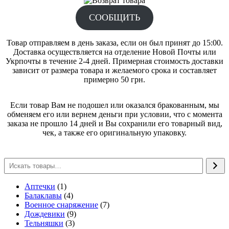
СООБЩИТЬ
Товар отправляем в день заказа, если он был принят до 15:00.
Доставка осуществляется на отделение Новой Почты или
Укрпочты в течение 2-4 дней. Примерная стоимость доставки
зависит от размера товара и желаемого срока и составляет
примерно 50 грн.
Если товар Вам не подошел или оказался бракованным, мы
обменяем его или вернем деньги при условии, что с момента
заказа не прошло 14 дней и Вы сохранили его товарный вид,
чек, а также его оригинальную упаковку.
1
Аптечки
1
товар
4
Балаклавы
4
товара
7
Военное снаряжение
7
9
товаров
Дождевики
9
3
товаров
Тельняшки
3