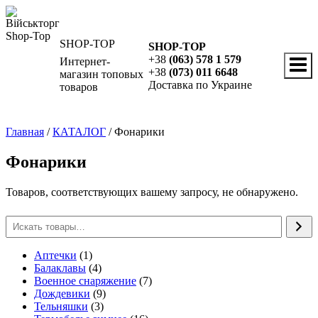
Перейти
к
содержимому
SHOP-TOP
SHOP-TOP
+38
(063) 578 1 579
Интернет-
+38
(073) 011 6648
магазин топовых
Доставка по Украине
товаров
Главная
/
КАТАЛОГ
/
Фонарики
Фонарики
Товаров, соответствующих вашему запросу, не обнаружено.
1
Аптечки
1
товар
4
Балаклавы
4
товара
7
Военное снаряжение
7
9
товаров
Дождевики
9
3
товаров
Тельняшки
3