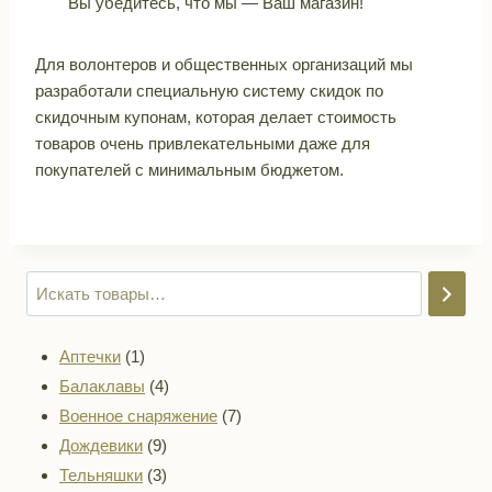
Вы убедитесь, что мы — Ваш магазин!
Для волонтеров и общественных организаций мы
разработали специальную систему скидок по
скидочным купонам, которая делает стоимость
товаров очень привлекательными даже для
покупателей с минимальным бюджетом.
1
Аптечки
1
товар
4
Балаклавы
4
товара
7
Военное снаряжение
7
9
товаров
Дождевики
9
товаров
3
Тельняшки
3