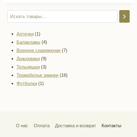
1
Аптечки
1
товар
4
Балаклавы
4
товара
7
Военное снаряжение
7
9
товаров
Дождевики
9
товаров
3
Тельняшки
3
товара
16
Термобелье зимнее
16
1
товаров
Футболки
1
товар
О нас
Оплата
Доставка и возврат
Контакты