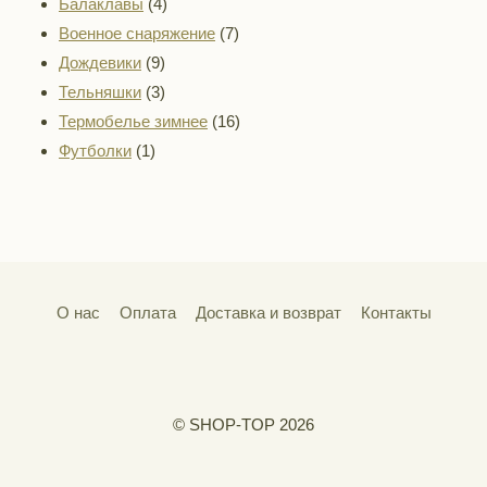
товар
4
Балаклавы
4
товара
7
Военное снаряжение
7
9
товаров
Дождевики
9
товаров
3
Тельняшки
3
товара
16
Термобелье зимнее
16
1
товаров
Футболки
1
товар
О нас
Оплата
Доставка и возврат
Контакты
© SHOP-TOP 2026