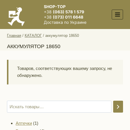
Перейти
SHOP-TOP
к
+38
(063) 578 1 579
содержимому
+38
(073) 011 6648
Доставка по Украине
Главная
/
КАТАЛОГ
/
аккумулятор 18650
АККУМУЛЯТОР 18650
Товаров, соответствующих вашему запросу, не
обнаружено.
1
Аптечки
1