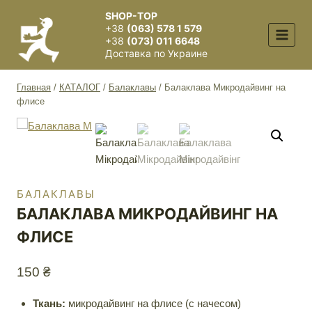
Перейти
SHOP-TOP
к
+38
(063) 578 1 579
содержимому
+38
(073) 011 6648
Доставка по Украине
Главная
/
КАТАЛОГ
/
Балаклавы
/
Балаклава Микродайвинг на
флисе
БАЛАКЛАВЫ
БАЛАКЛАВА МИКРОДАЙВИНГ НА
ФЛИСЕ
150
₴
Ткань:
микродайвинг на флисе (с начесом)