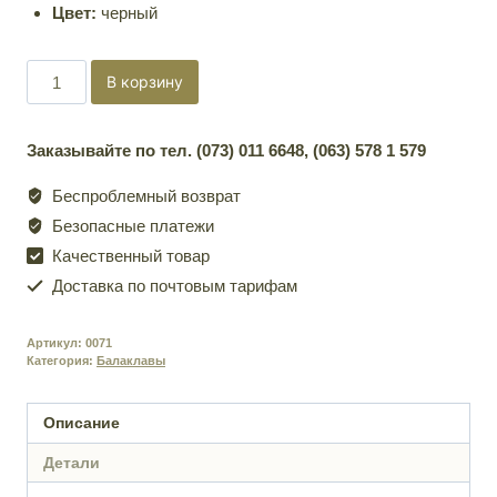
Цвет:
черный
Количество
В корзину
товара
Балаклава
Заказывайте по тел. (073) 011 6648, (063) 578 1 579
Микродайвинг
на
Беспроблемный возврат
флисе
Безопасные платежи
Качественный товар
Доставка по почтовым тарифам
Артикул:
0071
Категория:
Балаклавы
Описание
Детали