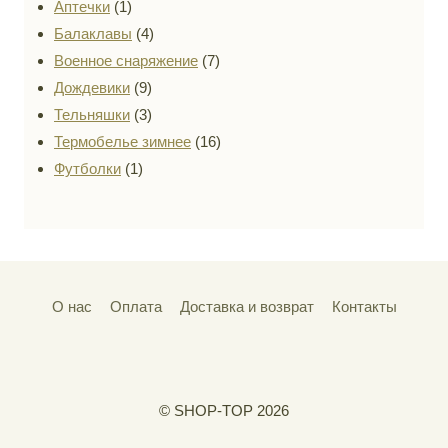
1
Аптечки
1
товар
4
Балаклавы
4
товара
7
Военное снаряжение
7
9
товаров
Дождевики
9
товаров
3
Тельняшки
3
товара
16
Термобелье зимнее
16
1
товаров
Футболки
1
товар
О нас
Оплата
Доставка и возврат
Контакты
© SHOP-TOP 2026