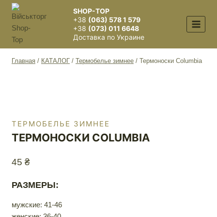
Перейти
SHOP-TOP
к
+38
(063) 578 1 579
содержимому
+38
(073) 011 6648
Доставка по Украине
Главная
/
КАТАЛОГ
/
Термобелье зимнее
/
Термоноски Columbia
ТЕРМОБЕЛЬЕ ЗИМНЕЕ
ТЕРМОНОСКИ COLUMBIA
45
₴
РАЗМЕРЫ:
мужские: 41-46
женские: 36-40