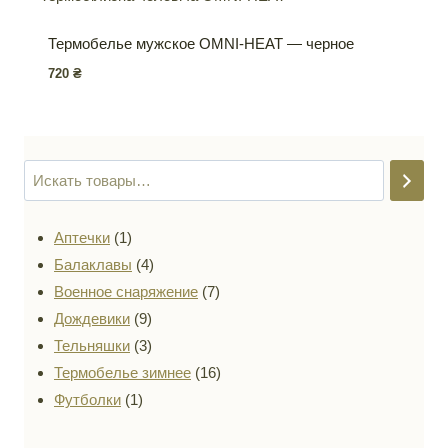
Термобелье мужское OMNI-HEAT — черное
720
₴
1
Аптечки
1
товар
4
Балаклавы
4
товара
7
Военное снаряжение
7
9
товаров
Дождевики
9
товаров
3
Тельняшки
3
товара
16
Термобелье зимнее
16
1
товаров
Футболки
1
товар